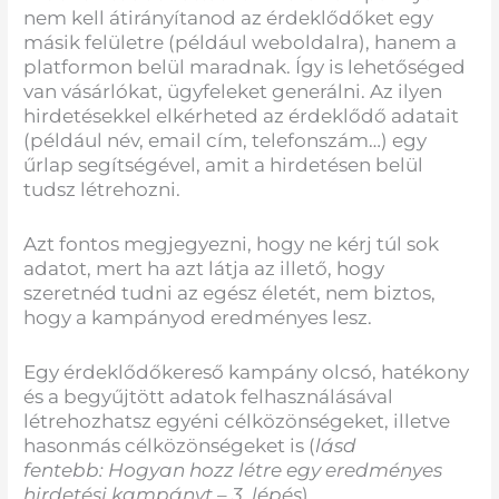
nem kell átirányítanod az érdeklődőket egy
másik felületre (például weboldalra), hanem a
platformon belül maradnak. Így is lehetőséged
van vásárlókat, ügyfeleket generálni. Az ilyen
hirdetésekkel elkérheted az érdeklődő adatait
(például név, email cím, telefonszám…) egy
űrlap segítségével, amit a hirdetésen belül
tudsz létrehozni.
Azt fontos megjegyezni, hogy ne kérj túl sok
adatot, mert ha azt látja az illető, hogy
szeretnéd tudni az egész életét, nem biztos,
hogy a kampányod eredményes lesz.
Egy érdeklődőkereső kampány olcsó, hatékony
és a begyűjtött adatok felhasználásával
létrehozhatsz egyéni célközönségeket, illetve
hasonmás célközönségeket is (
lásd
fentebb:
Hogyan hozz létre egy eredményes
hirdetési kampányt – 3. lépés
).