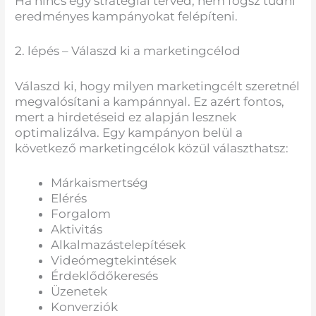
Ha nincs egy stratégiai terved, nem fogsz tudni
eredményes kampányokat felépíteni.
2. lépés – Válaszd ki a marketingcélod
Válaszd ki, hogy milyen marketingcélt szeretnél
megvalósítani a kampánnyal. Ez azért fontos,
mert a hirdetéseid ez alapján lesznek
optimalizálva. Egy kampányon belül a
következő marketingcélok közül választhatsz:
Márkaismertség
Elérés
Forgalom
Aktivitás
Alkalmazástelepítések
Videómegtekintések
Érdeklődőkeresés
Üzenetek
Konverziók