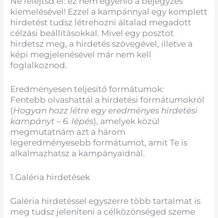
Ne felejtsd el: ez nem egyenlő a bejegyzés
kiemelésével! Ezzel a kampánnyal egy komplett
hirdetést tudsz létrehozni általad megadott
célzási beállításokkal. Mivel egy posztot
hirdetsz meg, a hirdetés szövegével, illetve a
képi megjelenésével már nem kell
foglalkoznod.
Eredményesen teljesítő formátumok:
Fentebb olvashattál a hirdetési formátumokról
(
Hogyan hozz létre egy eredményes hirdetési
kampányt – 6. lépés
), amelyek közül
megmutatnám azt a három
legeredményesebb formátumot, amit Te is
alkalmazhatsz a kampányaidnál.
1.Galéria hirdetések
Galéria hirdetéssel egyszerre több tartalmat is
meg tudsz jeleníteni a célközönséged szeme