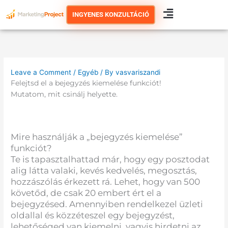
Skip
INGYENES KONZULTÁCIÓ
to
content
Leave a Comment
/
Egyéb
/ By
vasvariszandi
Felejtsd el a bejegyzés kiemelése funkciót!
Mutatom, mit csinálj helyette.
Mire használják a „bejegyzés kiemelése”
funkciót?
Te is tapasztalhattad már, hogy egy posztodat
alig látta valaki, kevés kedvelés, megosztás,
hozzászólás érkezett rá. Lehet, hogy van 500
követőd, de csak 20 embert ért el a
bejegyzésed. Amennyiben rendelkezel üzleti
oldallal és közzéteszel egy bejegyzést,
lehetőséged van kiemelni, vagyis hirdetni az