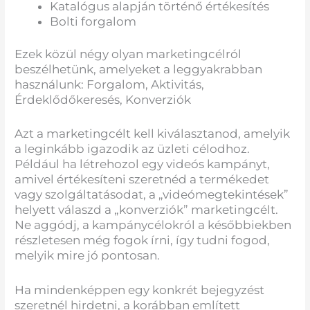
Katalógus alapján történő értékesítés
Bolti forgalom
Ezek közül négy olyan marketingcélról
beszélhetünk, amelyeket a leggyakrabban
használunk: Forgalom, Aktivitás,
Érdeklődőkeresés, Konverziók
Azt a marketingcélt kell kiválasztanod, amelyik
a leginkább igazodik az üzleti célodhoz.
Például ha létrehozol egy videós kampányt,
amivel értékesíteni szeretnéd a termékedet
vagy szolgáltatásodat, a „videómegtekintések”
helyett válaszd a „konverziók” marketingcélt.
Ne aggódj, a kampánycélokról a későbbiekben
részletesen még fogok írni, így tudni fogod,
melyik mire jó pontosan.
Ha mindenképpen egy konkrét bejegyzést
szeretnél hirdetni, a korábban említett