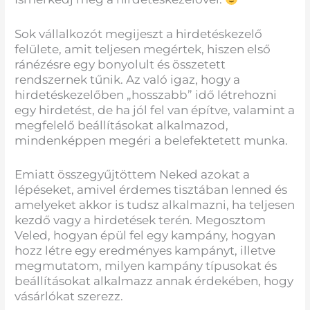
Sok vállalkozót megijeszt a hirdetéskezelő
felülete, amit teljesen megértek, hiszen első
ránézésre egy bonyolult és összetett
rendszernek tűnik. Az való igaz, hogy a
hirdetéskezelőben „hosszabb” idő létrehozni
egy hirdetést, de ha jól fel van építve, valamint a
megfelelő beállításokat alkalmazod,
mindenképpen megéri a belefektetett munka.
Emiatt összegyűjtöttem Neked azokat a
lépéseket, amivel érdemes tisztában lenned és
amelyeket akkor is tudsz alkalmazni, ha teljesen
kezdő vagy a hirdetések terén. Megosztom
Veled, hogyan épül fel egy kampány, hogyan
hozz létre egy eredményes kampányt, illetve
megmutatom, milyen kampány típusokat és
beállításokat alkalmazz annak érdekében, hogy
vásárlókat szerezz.