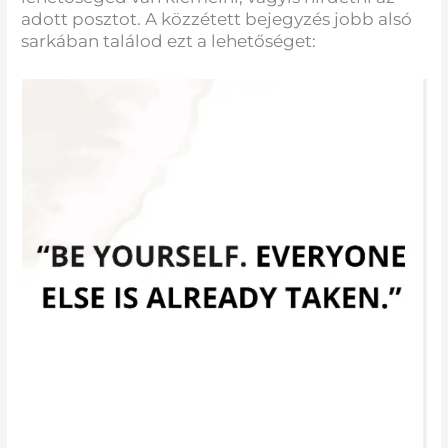
adott posztot. A közzétett bejegyzés jobb alsó
sarkában találod ezt a lehetőséget: