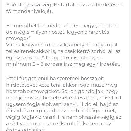
Elsődleges szöveg:
Ez tartalmazza a hirdetésed
fő mondanivalóját.
Felmerülhet benned a kérdés, hogy „rendben
de mégis milyen hosszú legyen a hirdetés
szövege?”
Vannak olyan hirdetések, amelyek nagyon jól
teljesítenek akkor is, ha csak kettő sorból áll az
egész szöveg. A legoptimálisabb az, ha
minimum 2 – 8 sorosra írsz meg egy hirdetést.
Ettől függetlenül ha szeretnél hosszabb
hirdetéseket készíteni, akkor fogalmazz meg
hosszabb szövegeket. Sokan gondolják, hogy
nem jó hosszú hirdetéseket készíteni, mivel azt
úgysem fogja elolvasni senki. Hidd el, ha jó az
írásod és megragadja az emberek figyelmét,
végig fogják olvasni. Ha nem olvassák végig az
azért van, mert nem sikerült felkeltened az
érdeklődésüket.