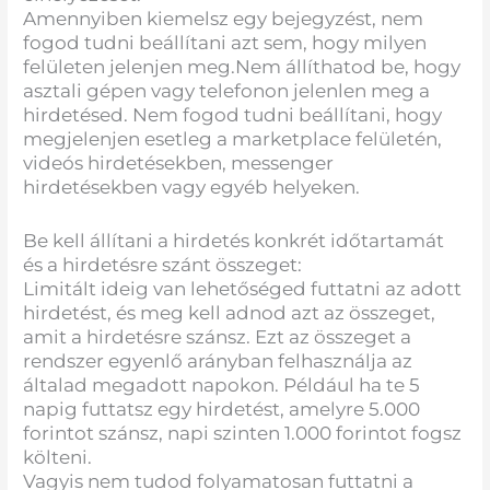
Amennyiben kiemelsz egy bejegyzést, nem
fogod tudni beállítani azt sem, hogy milyen
felületen jelenjen meg.Nem állíthatod be, hogy
asztali gépen vagy telefonon jelenlen meg a
hirdetésed. Nem fogod tudni beállítani, hogy
megjelenjen esetleg a marketplace felületén,
videós hirdetésekben, messenger
hirdetésekben vagy egyéb helyeken.
Be kell állítani a hirdetés konkrét időtartamát
és a hirdetésre szánt összeget:
Limitált ideig van lehetőséged futtatni az adott
hirdetést, és meg kell adnod azt az összeget,
amit a hirdetésre szánsz. Ezt az összeget a
rendszer egyenlő arányban felhasználja az
általad megadott napokon. Például ha te 5
napig futtatsz egy hirdetést, amelyre 5.000
forintot szánsz, napi szinten 1.000 forintot fogsz
költeni.
Vagyis nem tudod folyamatosan futtatni a