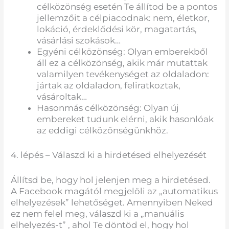
célközönség esetén Te állítod be a pontos
jellemzőit a célpiacodnak: nem, életkor,
lokáció, érdeklődési kör, magatartás,
vásárlási szokások…
Egyéni célközönség: Olyan emberekből
áll ez a célközönség, akik már mutattak
valamilyen tevékenységet az oldaladon:
jártak az oldaladon, feliratkoztak,
vásároltak…
Hasonmás célközönség: Olyan új
embereket tudunk elérni, akik hasonlóak
az eddigi célközönségünkhöz.
4. lépés – Válaszd ki a hirdetésed elhelyezését
Állítsd be, hogy hol jelenjen meg a hirdetésed.
A Facebook magától megjelöli az „automatikus
elhelyezések” lehetőséget. Amennyiben Neked
ez nem felel meg, válaszd ki a „manuális
elhelyezés-t” , ahol Te döntöd el, hogy hol