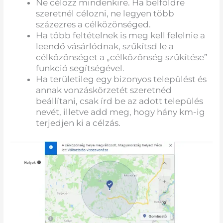
Ne célozz mindenkire. Ha belföldre
szeretnél célozni, ne legyen több
százezres a célközönséged.
Ha több feltételnek is meg kell felelnie a
leendő vásárlódnak, szűkítsd le a
célközönséget a „célközönség szűkítése”
funkció segítségével.
Ha területileg egy bizonyos települést és
annak vonzáskörzetét szeretnéd
beállítani, csak írd be az adott település
nevét, illetve add meg, hogy hány km-ig
terjedjen ki a célzás.