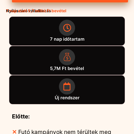
Nyílászáró vállalkozás
7 nap alatt 5,7 millió Ft bevétel
7 nap időtartam
5,7M Ft bevétel
Új rendszer
Előtte:
✕
Futó kampányok nem térültek meg