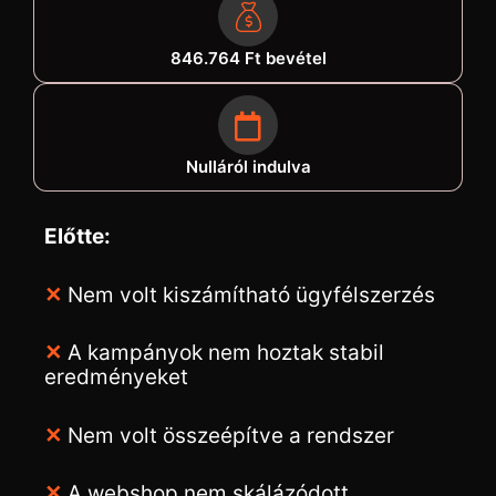
846.764 Ft bevétel
Nulláról indulva
Előtte:
✕
Nem volt kiszámítható ügyfélszerzés
✕
A kampányok nem hoztak stabil
eredményeket
✕
Nem volt összeépítve a rendszer
✕
A webshop nem skálázódott