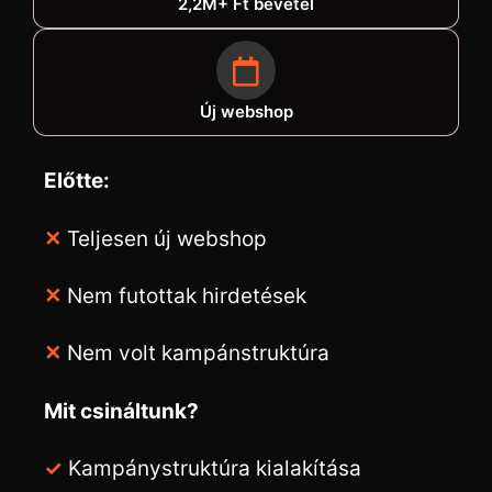
2,2M+ Ft bevétel
Új webshop
Előtte:
✕
Teljesen új webshop
✕
Nem futottak hirdetések
✕
Nem volt kampánstruktúra
Mit csináltunk?
✓
Kampánystruktúra kialakítása