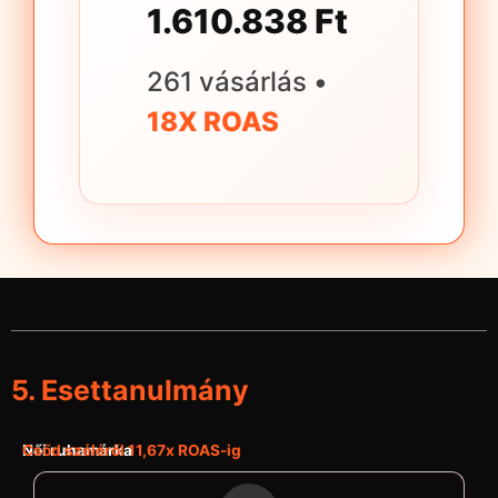
1.610.838 Ft
261 vásárlás •
18X ROAS
5. Esettanulmány
Női ruhamárka
Csőd széléről 11,67x ROAS-ig