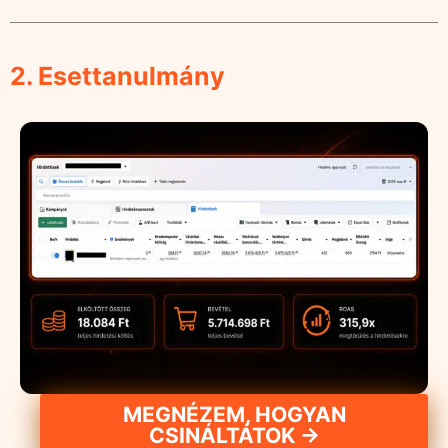
2. Esettanulmány
MEGNÉZEM, HOGYAN
CSINÁLTÁTOK →