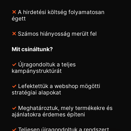
✕
A hirdetési költség folyamatosan
égett
✕
Számos hiányosság merült fel
Mit csináltunk?
✓
Újragondoltuk a teljes
kampánystruktúrát
✓
Lefektettük a webshop mögötti
stratégiai alapokat
✓
Meghatároztuk, mely termékekre és
ajánlatokra érdemes építeni
✓
Teljesen újragondoltuk a rendszert