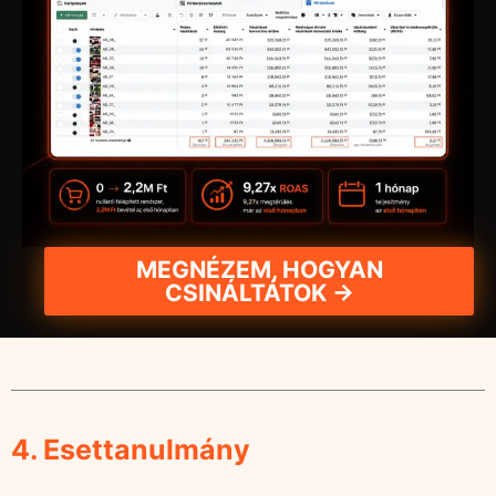
MEGNÉZEM, HOGYAN
CSINÁLTÁTOK →
4. Esettanulmány