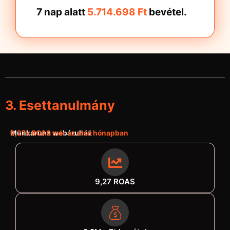
7 nap alatt
5.714.698 Ft
bevétel.
3. Esettanulmány
Munkaruha webáruház
9,27x ROAS már az első hónapban
9,27 ROAS