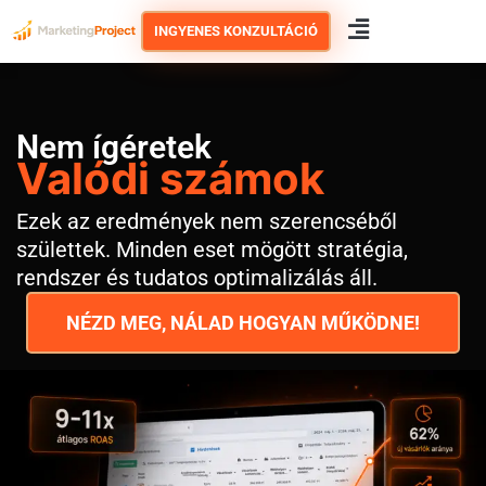
Skip
INGYENES KONZULTÁCIÓ
to
content
Nem ígéretek
Valódi számok
Ezek az eredmények nem szerencséből
születtek. Minden eset mögött stratégia,
rendszer és tudatos optimalizálás áll.
NÉZD MEG, NÁLAD HOGYAN MŰKÖDNE!