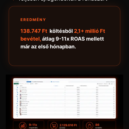
EREDMÉNY
138.747 Ft
költésből
2,1+ millió Ft
bevétel,
átlag 9-11x ROAS mellett
már az első hónapban.