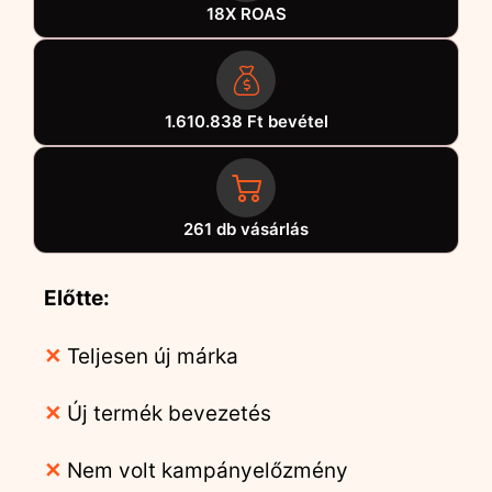
18X ROAS
1.610.838 Ft bevétel
261 db vásárlás
Előtte:
✕
Teljesen új márka
✕
Új termék bevezetés
✕
Nem volt kampányelőzmény