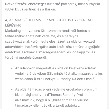
illetve fizetési lehetőséget biztosító partnerek, mint a PayPal
(EU-n kívüli partner) és a Barion.
4, AZ ADATVÉDELEMMEL KAPCSOLATOS GYAKORLATI
LÉPÉSINK
Marketing Innovations Kft. számára rendkívül fontos a
felhasználók adatainak védelme, és a hatályos
szabályozásnak való megfelelés. Ezért az oldalon végzett
adatvédelmi hatásvizsgálat után listát készítettünk a gyűjtött
adatokról, azoknak a szükségességéről és jogalapjáról, és
törvényi megfelelőségéről.
Az űrlapokon megadott és oldalon keletkező adatok
védelme érdekében SSL minősítést alkalmazunk a teljes
weboldalon (Let’s Encrypt Authority X3 certifikáció).
Az oldal támadás elleni védelme érdekében prémium
biztonsági szoftvert (iThemes Security Pro)
alkalmazunk, hogy ú.n. „brute force” és vírusos
támadások ellen védjük a tárolt adatokat.