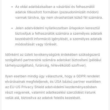
Az oldal adatbázisaiban a vásárlási és felhasználói
adatok titkosított formában (pszeudonimizált módon)
vannak tárolva, így nem olvashatóak külső fél számára.
Jelen adatvédelmi nyilatkozatban űrlapokon keresztül
biztosítjuk a felhasználók számára a személyes adataik
kezeléséről információ igénylését, a személyes adataik
módosítását vagy törlését.
Időnként az üzleti tevékenységünk érdekében szükségszerű
szolgáltató partnereink számára adatokat biztosítani (például
tárhelyszolgáltató, futárcég, hírlevélküldő szoftver).
Ilyen esetben mindig úgy választunk, hogy a GDPR rendelet
elvárásainak megfeleljenek, és USA bázisú partner esetében
az EU-US Privacy Shield adatvédelmi kezdeményezésben
részt vegyenek, valamint adatkezelési szerződést iratunk
velük alá, biztosítva az adatok felelős kezelését.