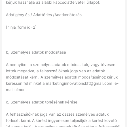
kérjük használja az alábbi kapcsolatfelvételi űrlapot:
Adatigénylés / Adattörlés /Adatkorlátozás
[ninja_form id=2]
b, Személyes adatok módosítása
Amennyiben a személyes adatok módosultak, vagy tévesen
lettek megadva, a felhasználóknak joga van az adatok
módosítását kérni. A személyes adatok módosításához kérjük
keressen fel minket a marketinginnovationskft@gmail.com e-
mail címen.
c, Személyes adatok törlésének kérése
A felhasználóknak joga van az összes személyes adatuk
törlését kérni. A kérést ingyenesen teljesítjük a kérést követő
14 napon belül. A személyes adatok törlése után a felhasználói