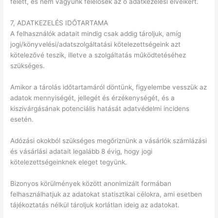
felett, és nem vagyunk felelősek az ő adatkezelési elveikért.
7, ADATKEZELÉS IDŐTARTAMA
A felhasználók adatait mindig csak addig tároljuk, amíg
jogi/könyvelési/adatszolgáltatási kötelezettségeink azt
kötelezővé teszik, illetve a szolgáltatás működtetéséhez
szükséges.
Amikor a tárolás időtartamáról döntünk, figyelembe vesszük az
adatok mennyiségét, jellegét és érzékenységét, és a
kiszivárgásának potenciális hatását adatvédelmi incidens
esetén.
Adózási okokból szükséges megőriznünk a vásárlók számlázási
és vásárlási adatait legalább 8 évig, hogy jogi
kötelezettségeinknek eleget tegyünk.
Bizonyos körülmények között anonimizált formában
felhasználhatjuk az adatokat statisztikai célokra, ami esetben
tájékoztatás nélkül tároljuk korlátlan ideig az adatokat.