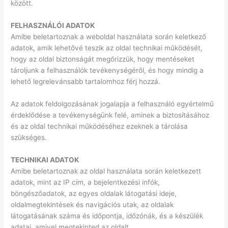
között.
FELHASZNÁLÓI ADATOK
Amibe beletartoznak a weboldal használata során keletkező
adatok, amik lehetővé teszik az oldal technikai működését,
hogy az oldal biztonságát megőrizzük, hogy mentéseket
tároljunk a felhasználók tevékenységéről, és hogy mindig a
lehető legrelevánsabb tartalomhoz férj hozzá.
Az adatok feldolgozásának jogalapja a felhasználó egyértelmű
érdeklődése a tevékenységünk felé, aminek a biztosításához
és az oldal technikai működéséhez ezeknek a tárolása
szükséges.
TECHNIKAI ADATOK
Amibe beletartoznak az oldal használata során keletkezett
adatok, mint az IP cím, a bejelentkezési infók,
böngészőadatok, az egyes oldalak látogatási ideje,
oldalmegtekintések és navigációs utak, az oldalak
látogatásának száma és időpontja, időzónák, és a készülék
adatai, amivel megtekinted az oldalt.