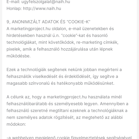
E-mail: ugyfelszolgalat@naih.hu
Honlap: http://www.naih.hu
9, ANONIMIZÁLT ADATOK ÉS “COOKIE-K”
A marketingproject.hu oldalon, e-mail üzenetekben és
hirdetésekben használ ú.n. “cookie”-kat és hasonló
technológiákat, mint követőkódok, re-marketing címkék,
pixelek, amik a felhasználó hozzájárulása után lépnek
működésbe.
Ezek a technológiák segítenek nekünk jobban megérteni a
felhasználók viselkedését és érdeklődését, így segítve a
magasabb színvonalú és hatékonyabb működésünket.
A célunk az, hogy a marketingproject.hu használata minél
felhasználóbarátabb és személyesebb legyen. Amennyiben a
felhasználó szeretné megtiltani ezeknek a technológiáknak a
nem személyes adatok rögzítését, az megtehető az alábbi
módokon:
-a webhelyen megjelenő cookie figyelmeztetések segítségével