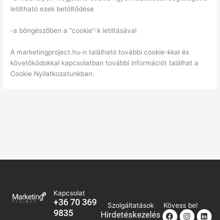
letiltható ezek betöltődése
-a böngészőben a “cookie”-k letiltásával
A marketingproject.hu-n található további cookie-kkal és
követőkódokkal kapcsolatban további információt találhat a
Cookie Nyilatkozatunkban.
Kapcsolat
+36 70 369
Szolgáltatások
Kövess be!
9835
Facebook
Instagra
Link
Hirdetéskezelés