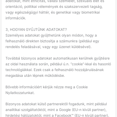
adatokat, mint etnicitás, vallási szemlélet, szexuális élet és
orientáció, politikai vélemények és szakszervezeti tagság,
vagy egészségügyi háttér, és genetikai vagy biometrikai
információk.
3, HOGYAN GYŰJTÜNK ADATOKAT?
Személyes adatokat gyűjthetünk olyan módon, hogy a
felhasználó direkten biztosítja a számunkra (például egy
rendelés feladásával, vagy egy üzenet küldésével).
Továbbá bizonyos adatokat automatikusan kerülnek gyűjtésre
az oldal használata során, például ú.n. “cookie”-kkal és hasonló
technológiákkal. Ezek csak a felhasználó hozzájárulásának
megadása után lépnek működésbe.
Bővebb információért kérjük nézze meg a Cookie
Nyilatkozatunkat.
Bizonyos adatokat külső partnerektől fogadunk, mint például
analitikai szolgáltatóktól, mint a Google (EU-n kívüli partner),
hirdetési hálózatoktól, mint a Facebook™ (EU-n kívüli partner),