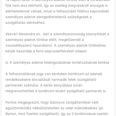
fiók nem lesz elérhető, így az esetleg megvásárolt anyagok is
elérhetetlenné válnak, mivel a felhasználói fiókhoz kapcsolódó
személyes adatok elengedhetetlenül szükségesek a
szolgáltatás eléréséhez.
Vasvári Alexandra ev.
kéri a személyazonosság bizonyítását a
személyes adatok törlése előtt, megelőzendő a
visszaélésszerű használatot. A személyes adatok törléséhez
kérjük használja a fenti kapcsolatfelvételi űrlapot.
d, A személyes adatok feldolgozásának korlátozásának kérése
A felhasználóknak joga van kérésben korlátozni az adataik
rendelkezésére bocsátását harmadik felek (szolgáltató
partnerek) számára. A kérés benyújtása során
megnevezhetőek a korlátozni kívánt szolgáltató partnerek is.
Fontos megjegyezni, hogy bizonyos szolgáltatókkal való
együttműködés nélkülözhetetlen az oldal működéséhez (pl:
Barion, mint fizetési szolgáltató), így az ő korlátozásuk esetén