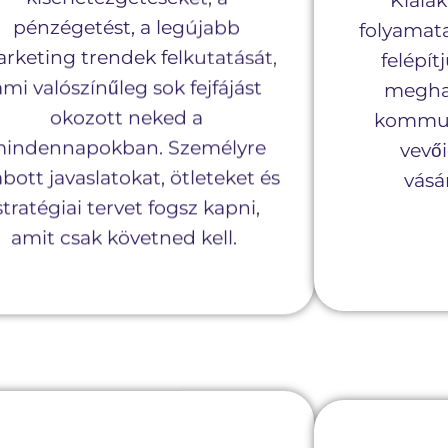
Kialak
pénzégetést, a legújabb
folyamata
rketing trendek felkutatását,
felépít
ami valószínűleg sok fejfájást
megha
okozott neked a
kommuni
indennapokban. Személyre
vevő
abott javaslatokat, ötleteket és
vásár
stratégiai tervet fogsz kapni,
amit csak követned kell.