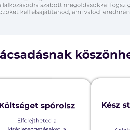
vállalkozásodra szabott megoldásokkal fogsz 
özöket kell elsajátítanod, ami valódi eredmé
anácsadásnak köszönh
Költséget spórolsz
Kész st
Elfelejtheted a
kísérletezgetéseket, a