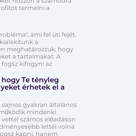
őket hozzon a számodra.
fitot termelni a
bléma", ami fel üti fejét.
kialakítunk a
iben meghatározzuk, hogy
et a tartalmakat. A
 fogsz kifogyni az
 hogy Te tényleg
yeket érhetek el a
 sajnos gyakran általános
em működik mindenki
 vettél számos előadáson
edményesebb lettél volna
fogsz kapni, hanem