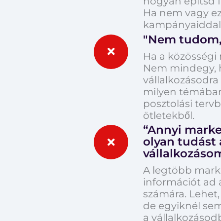
hogyan építsd f
Ha nem vagy eze
kampányaiddal. 
"Nem tudom, 
Ha a közösségi m
Nem mindegy, ho
vállalkozásodra
milyen témában
posztolási terv
ötletekből.
“Annyi marke
olyan tudást
vállalkozáso
A legtöbb marke
információt ad 
számára. Lehet,
de egyiknél se
a vállalkozáso