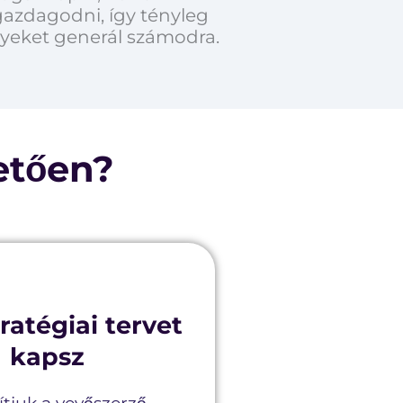
gazdagodni, így tényleg
nyeket generál számodra.
etően?
ratégiai tervet
kapsz