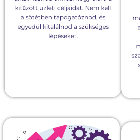
kitűzött üzleti céljaidat. Nem kell
a sötétben tapogatóznod, és
ma
egyedül kitalálnod a szükséges
lépéseket.
m
sz