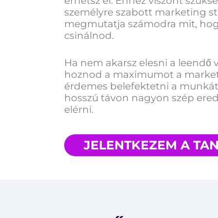
érhetsz el. Ehhez viszont szüks
személyre szabott marketing st
megmutatja számodra mit, hog
csinálnod.
Ha nem akarsz elesni a leendő ve
hoznod a maximumot a marketin
érdemes belefektetni a munkát, 
hosszú távon nagyon szép ere
elérni.
JELENTKEZEM A TA