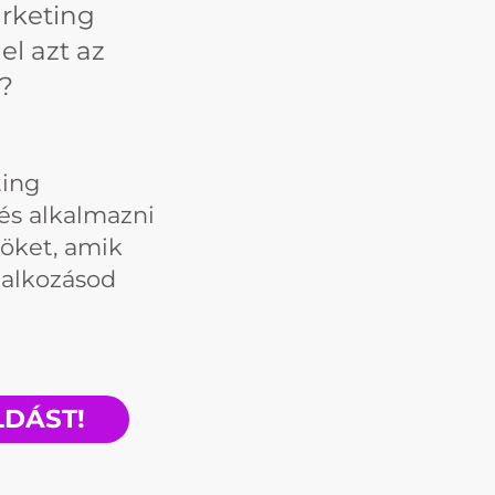
rketing
el azt az
a?
ting
és alkalmazni
zöket, amik
lalkozásod
LDÁST!