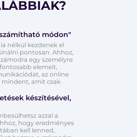
ALÁBBIAK?
kiszámítható módon"
ia nélkül kezdenek el
csinálni pontosan. Ahhoz,
k számodra egy személyre
gfontosabb elemeit,
mmunikációdat, az online
 mindent, amit csak
tések készítésével,
mbesülhetsz azzal a
 Ahhoz, hogy eredményes
ztában kell lenned,