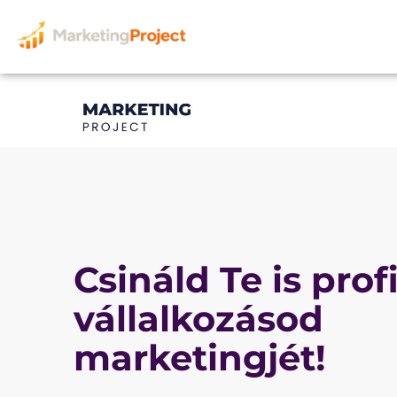
Skip
to
content
Csináld Te is prof
vállalkozásod
marketingjét!