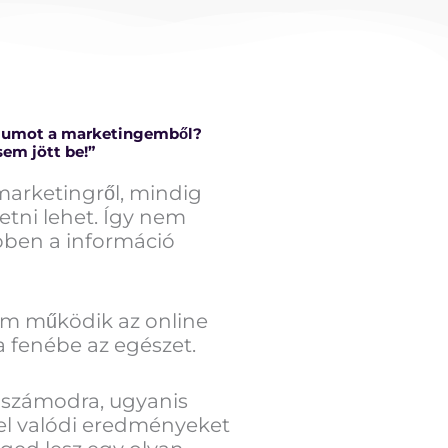
mumot a marketingemből?
em jött be!”
marketingről, mindig
etni lehet. Így nem
ebben a információ
em működik az online
 fenébe az egészet.
 számodra, ugyanis
ivel valódi eredményeket