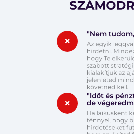
SZÁMODRA
"Nem tudom, 
Az egyik leggya
hirdetni. Mindez
hogy Te elkerül
szabott stratég
kialakítjuk az a
jelenléted min
követned kell.
"Időt és pén
de végeredm
Ha laikusként k
ténnyel, hogy 
hirdetéseket fut