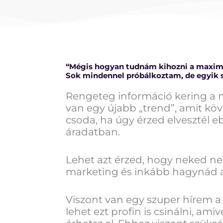
“Mégis hogyan tudnám kihozni a maxi
Sok mindennel próbálkoztam, de egyik s
Rengeteg információ kering a 
van egy újabb „trend”, amit köv
csoda, ha úgy érzed elvesztél 
áradatban.
Lehet azt érzed, hogy neked n
marketing és inkább hagynád a
Viszont van egy szuper hírem a
lehet ezt profin is csinálni, am