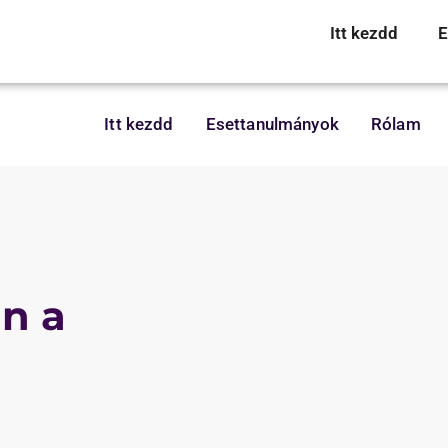
Itt kezdd
E
Itt kezdd
Esettanulmányok
Rólam
in a