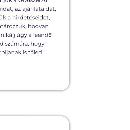
ítjuk a vevőszerző
idat, az ajánlataidat,
jük a hirdetéseidet,
tározzuk, hogyan
kálj úgy a leendő
id számára, hogy
oljanak is tőled.