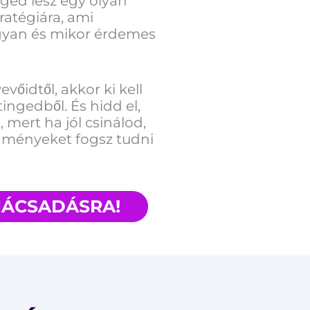
éged lesz egy olyan
ratégiára, ami
yan és mikor érdemes
vőidtől, akkor ki kell
gedből. És hidd el,
mert ha jól csinálod,
dményeket fogsz tudni
NÁCSADÁSRA!