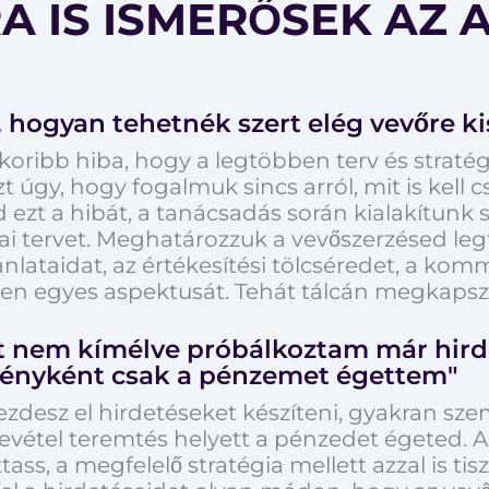
 IS ISMERŐSEK AZ 
hogyan tehetnék szert elég vevőre 
koribb hiba, hogy a legtöbben terv és stratég
t úgy, hogy fogalmuk sincs arról, mit is kell 
d ezt a hibát, a tanácsadás során kialakítun
iai tervet. Meghatározzuk a vevőszerzésed le
jánlataidat, az értékesítési tölcséredet, a ko
den egyes aspektusát. Tehát tálcán megkapsz
zt nem kímélve próbálkoztam már hirde
ényként csak a pénzemet égettem"
ezdesz el hirdetéseket készíteni, gyakran sze
bevétel teremtés helyett a pénzedet égeted.
tass, a megfelelő stratégia mellett azzal is tis