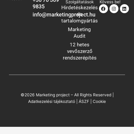
Szolgáltatások
Kövess be!
9835
Facebook
Instagra
Link
Hirdetéskezelés
és
info@marketingproject.hu
tartalomgyártás
Marketing
Audit
12 hetes
vevőszerző
rendszerépítés
©2026 Marketing project – All Rights Reserved |
Adatkezelési tájékoztató
|
ÁSZF
|
Cookie