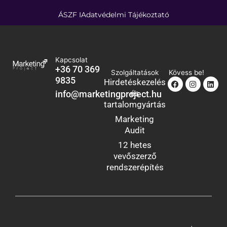
ÁSZF I
Adatvédelmi Tájékoztató
Kapcsolat
+36 70 369
Szolgáltatások
Kövess be!
9835
Facebook
Instagra
Link
Hirdetéskezelés
és
info@marketingproject.hu
tartalomgyártás
Marketing
Audit
12 hetes
vevőszerző
rendszerépítés