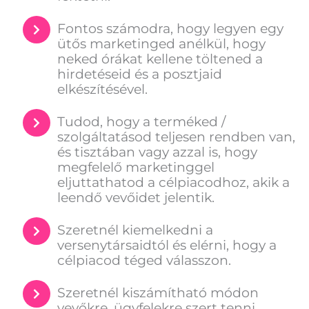
Fontos számodra, hogy legyen egy
ütős marketinged anélkül, hogy
neked órákat kellene töltened a
hirdetéseid és a posztjaid
elkészítésével.
Tudod, hogy a terméked /
szolgáltatásod teljesen rendben van,
és tisztában vagy azzal is, hogy
megfelelő marketinggel
eljuttathatod a célpiacodhoz, akik a
leendő vevőidet jelentik.
Szeretnél kiemelkedni a
versenytársaidtól és elérni, hogy a
célpiacod téged válasszon.
Szeretnél kiszámítható módon
vevőkre, ügyfelekre szert tenni