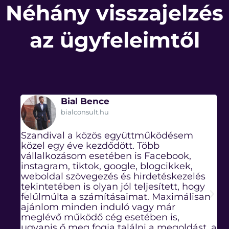
Néhány visszajelzés
az ügyfeleimtől
Bial Bence
bialconsult.hu
nek
Szandival a közös együttműködésem
"
a
közel egy éve kezdődött. Több
m
t
vállalkozásom esetében is Facebook,
g
instagram, tiktok, google, blogcikkek,
a
k,
weboldal szövegezés és hirdetéskezelés
dit,
tekintetében is olyan jól teljesített, hogy
felűlmúlta a számításaimat. Maximálisan
s,
ajánlom minden induló vagy már
meglévő működő cég esetében is,
ugyanis ő meg fogja találni a megoldást, a