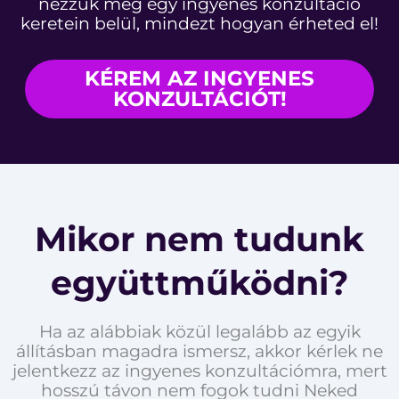
nézzük meg egy ingyenes konzultáció
keretein belül, mindezt hogyan érheted el!
KÉREM AZ INGYENES
KONZULTÁCIÓT!
Mikor nem tudunk
együttműködni?
Ha az alábbiak közül legalább az egyik
állításban magadra ismersz, akkor kérlek ne
jelentkezz az ingyenes konzultációmra, mert
hosszú távon nem fogok tudni Neked