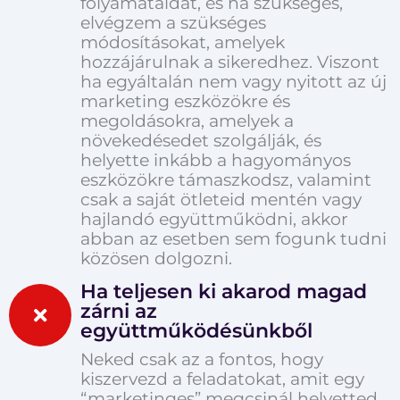
folyamataidat, és ha szükséges,
elvégzem a szükséges
módosításokat, amelyek
hozzájárulnak a sikeredhez. Viszont
ha egyáltalán nem vagy nyitott az új
marketing eszközökre és
megoldásokra, amelyek a
növekedésedet szolgálják, és
helyette inkább a hagyományos
eszközökre támaszkodsz, valamint
csak a saját ötleteid mentén vagy
hajlandó együttműködni, akkor
abban az esetben sem fogunk tudni
közösen dolgozni.
Ha teljesen ki akarod magad
zárni az
együttműködésünkből
Neked csak az a fontos, hogy
kiszervezd a feladatokat, amit egy
“marketinges” megcsinál helyetted