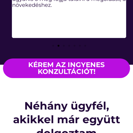
növekedéshez.
k
KÉREM AZ INGYENES
KONZULTÁCIÓT!
Néhány ügyfél,
akikkel már együtt
dolgoztam