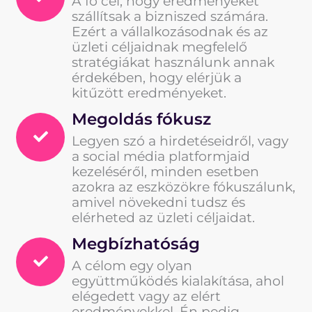
A fő cél, hogy eredményeket
szállítsak a bizniszed számára.
Ezért a vállalkozásodnak és az
üzleti céljaidnak megfelelő
stratégiákat használunk annak
érdekében, hogy elérjük a
kitűzött eredményeket.
Megoldás fókusz
Legyen szó a hirdetéseidről, vagy
a social média platformjaid
kezeléséről, minden esetben
azokra az eszközökre fókuszálunk,
amivel növekedni tudsz és
elérheted az üzleti céljaidat.
Megbízhatóság
A célom egy olyan
együttműködés kialakítása, ahol
elégedett vagy az elért
eredményekkel. Én pedig