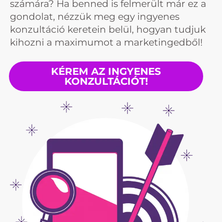
számára? Ha benned is felmerült már ez a
gondolat, nézzük meg egy ingyenes
konzultáció keretein belül, hogyan tudjuk
kihozni a maximumot a marketingedből!
KÉREM AZ INGYENES
KONZULTÁCIÓT!