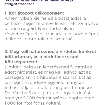
módszerrel hirdeted a termékedet vagy
szolgáltatásodat?
1
. Korlátozott célközönség:
Amennyiben kiemeled a posztjaidat, a
célközönséget tekintve le vannak korlátozva
a lehetőségeid. Nem tudsz olyan
részletességgel célozni arra a célközönségre,
akikhez kommunikálni szeretnél.
2. Meg kell határoznod a hirdetés konkrét
időtartamát, és a hirdetésre szánt
költségkeretet:
Limitált ideig van lehetőséged futtatni az
adott hirdetést, és meg kell adnod azt az
összeget, amit a hirdetésre szánsz. Ezt az
összeget a rendszer egyenlő arányban
felhasználja az általad megadott napokon.
Például ha 5 napig futtatsz egy hirdetést,
amelyre 5.000 forintot szánsz, napi szinten
1.000 forintot fogsz költeni.