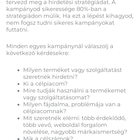
tervezd meg a hirdetési stratégiádat. A
kampányod sikeressége 80%-ban a
stratégiádon múlik. Ha ezt a lépést kihagyod,
nem fogsz tudni sikeres kampányokat
futtatni.
Minden egyes kampánynál válaszolj a
következő kérdésekre:
Milyen terméket vagy szolgáltatást
szeretnék hirdetni?
Ki a célpiacom?
Mire tudják használni a termékemet
vagy szolgáltatásomat?
Milyen fájdalma, problémája van a
célpiacomnak?
Mit szeretnék elérni: több érdeklődő,
több vevő, weboldal forgalom
növelése, nagyobb márkaismertség?
Mik a célszámok?