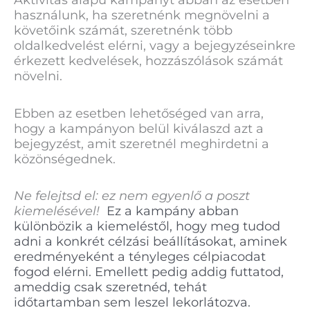
Aktivitás alapú kampányt abban az esetben
használunk, ha szeretnénk megnövelni a
követőink számát, szeretnénk több
oldalkedvelést elérni, vagy a bejegyzéseinkre
érkezett kedvelések, hozzászólások számát
növelni.
Ebben az esetben lehetőséged van arra,
hogy a kampányon belül kiválaszd azt a
bejegyzést, amit szeretnél meghirdetni a
közönségednek.
Ne felejtsd el: ez nem egyenlő a poszt
kiemelésével!
Ez a kampány abban
különbözik a kiemeléstől, hogy meg tudod
adni a konkrét célzási beállításokat, aminek
eredményeként a tényleges célpiacodat
fogod elérni.
Emellett pedig addig futtatod,
ameddig csak szeretnéd, tehát
időtartamban sem leszel lekorlátozva.