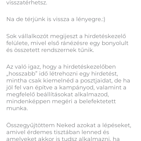
visszatérhetsz.
Na de térjünk is vissza a lényegre.:)
Sok vállalkozót megijeszt a hirdetéskezelő
felülete, mivel első ránézésre egy bonyolult
és összetett rendszernek tűnik.
Az való igaz, hogy a hirdetéskezelőben
„hosszabb” idő létrehozni egy hirdetést,
mintha csak kiemelnéd a posztjaidat, de ha
jól fel van építve a kampányod, valamint a
megfelelő beállításokat alkalmazod,
mindenképpen megéri a belefektetett
munka.
Összegyűjtöttem Neked azokat a lépéseket,
amivel érdemes tisztában lenned és
amelyeket akkor is tudsz alkalmazni, ha